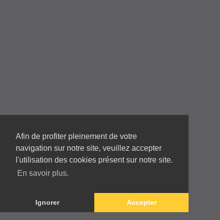
04 78 68 07 95
mericsas@mericsas.fr
Afin de profiter pleinement de votre
navigation sur notre site, veuillez accepter
l'utilisation des cookies présent sur notre site.
En savoir plus.
Copyright © 2026 Tous droits réservés
Mentions légales
/
Politique de confidentialité
Conception site
Illucom
Ignorer
Accepter