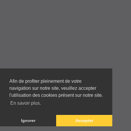
04 78 68 07 95
mericsas@mericsas.fr
Afin de profiter pleinement de votre
navigation sur notre site, veuillez accepter
l'utilisation des cookies présent sur notre site.
En savoir plus.
Copyright © 2026 Tous droits réservés
Mentions légales
/
Politique de confidentialité
Conception site
Illucom
Ignorer
Accepter