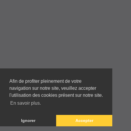
04 78 68 07 95
mericsas@mericsas.fr
Afin de profiter pleinement de votre
navigation sur notre site, veuillez accepter
l'utilisation des cookies présent sur notre site.
En savoir plus.
Copyright © 2026 Tous droits réservés
Mentions légales
/
Politique de confidentialité
Conception site
Illucom
Ignorer
Accepter